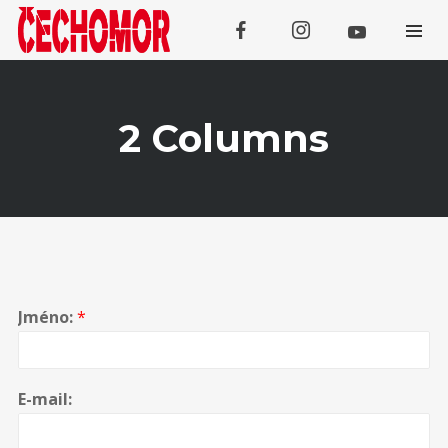
2 Columns
Koncerty
SRPEN
09
Tachov
Jméno:
*
SRPEN
13
Galanta
E-mail:
SRPEN
14
Lipno