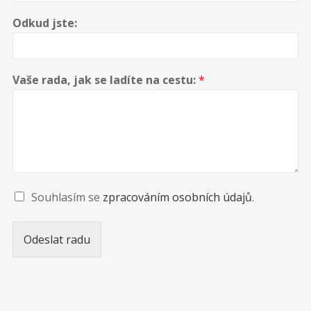
Odkud jste:
SRPEN
15
Dolní Čermná
Vaše rada, jak se ladíte na cestu:
*
SRPEN
15
Všetice
Diskografie
Souhlasím se
zpracováním osobních údajů
.
Odeslat radu