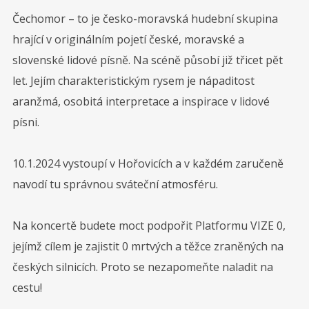
09
Čechomor – to je česko-moravská hudební skupina
SRPEN
hrající v originálním pojetí české, moravské a
13
Galanta
slovenské lidové písně. Na scéně působí již třicet pět
let. Jejím charakteristickým rysem je nápaditost
SRPEN
14
Lipno
aranžmá, osobitá interpretace a inspirace v lidové
písni.
10.1.2024 vystoupí v Hořovicích a v každém zaručeně
Diskografie
navodí tu správnou sváteční atmosféru.
Na koncertě budete moct podpořit Platformu VIZE 0,
jejímž cílem je zajistit 0 mrtvých a těžce zraněných na
českých silnicích. Proto se nezapomeňte naladit na
cestu!