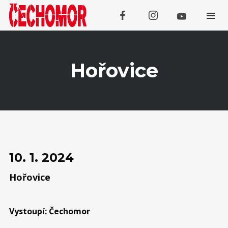
Hořovice
Koncerty
SRPEN
Domažlice (Kooperativa Tour
07
10. 1. 2024
Openair)
Hořovice
SRPEN
08
Třebívlice
Vystoupí: Čechomor
SRPEN
Tachov