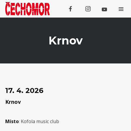
Krnov
Koncerty
SRPEN
08
Třebívlice
17. 4. 2026
Krnov
SRPEN
09
Tachov
Místo
: Kofola music club
SRPEN
13
Galanta