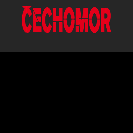
ČESKÁ HUDEBNÍ SKUPINA HRAJÍCÍ V
ORIGINÁLNÍM POJETÍ ČESKÉ,
MORAVSKÉ A SLOVENSKÉ LIDOVÉ
PÍSNĚ.