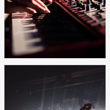
Mosaic
12 photos
—
Shooting