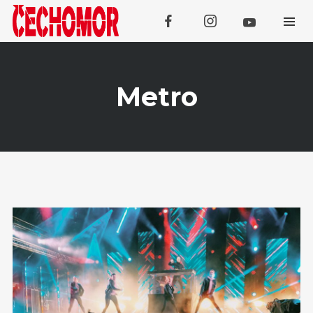
Metro
Koncerty
SRPEN
Domažlice (Kooperativa Tour
07
Openair)
SRPEN
08
Třebívlice
SRPEN
Tachov