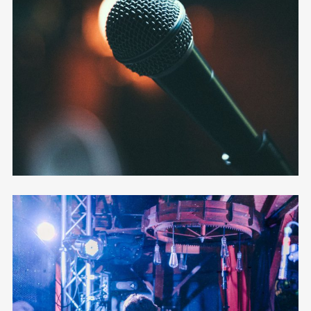
Shooting
12 photos
—
Live
Sledujte nás na