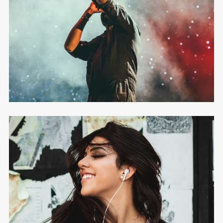
12 photos
—
Shooting
Grid