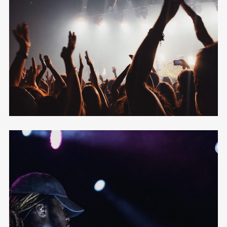
Metro Full
12 photos
—
Live
Metro