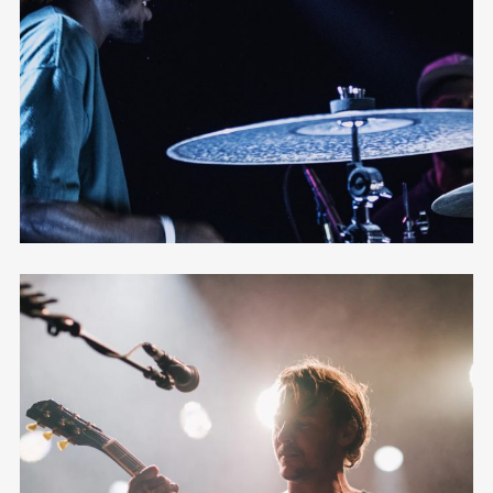
12 photos
—
Shooting
Masonry