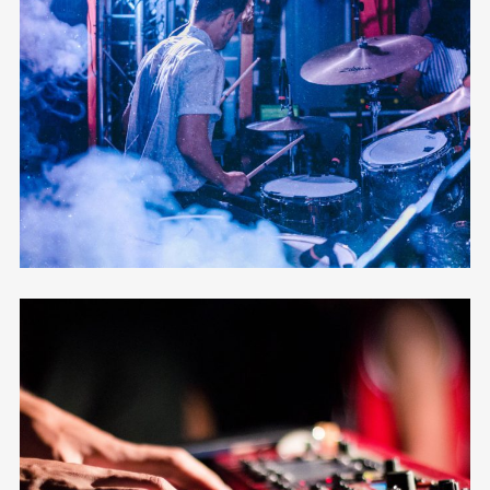
Horizontal Masonry
12 photos
—
Tour