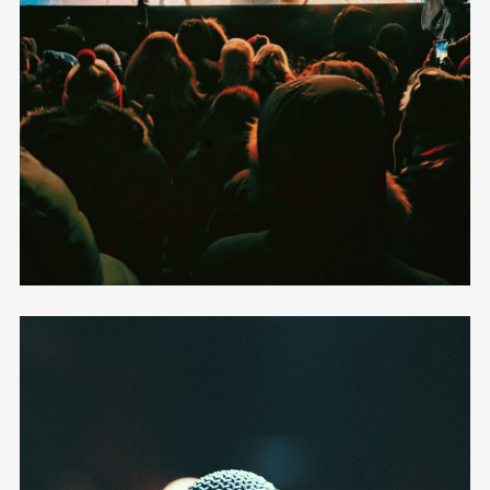
09
Other Grid
SRPEN
13
Galanta
12 photos
—
Live
SRPEN
14
Lipno
Diskografie