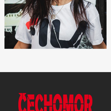
12 photos
—
Live