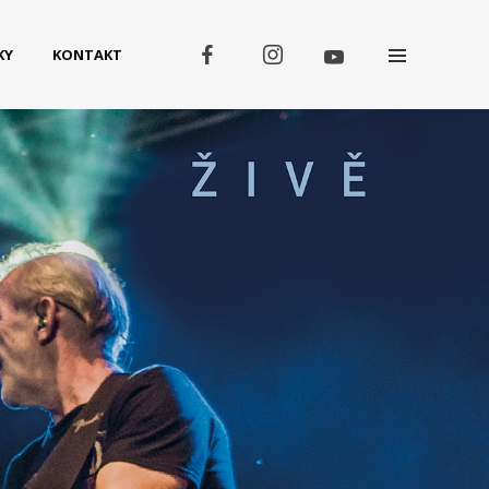
KY
KONTAKT
Koncerty
SRPEN
08
Třebívlice
SRPEN
09
Tachov
SRPEN
13
Galanta