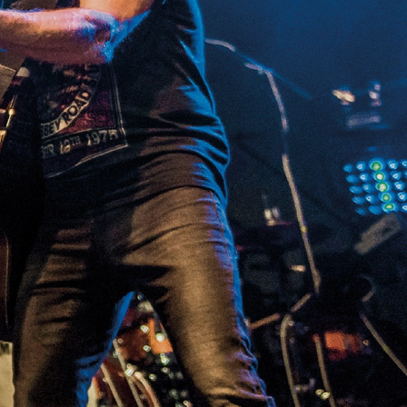
SRPEN
14
Lipno
SRPEN
15
Dolní Čermná
Diskografie