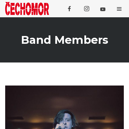
Band Members
Koncerty
SRPEN
Domažlice (Kooperativa Tour
07
Openair)
SRPEN
08
Třebívlice
SRPEN
Tachov