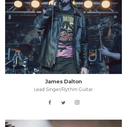
09
SRPEN
13
Galanta
SRPEN
14
Lipno
Diskografie
James Dalton
Lead Singer/Rythm Guitar