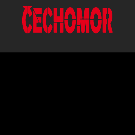
ČESKÁ HUDEBNÍ SKUPINA HRAJÍCÍ V
ORIGINÁLNÍM POJETÍ ČESKÉ,
MORAVSKÉ A SLOVENSKÉ LIDOVÉ
PÍSNĚ.