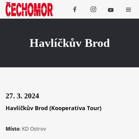
Havlíčkův Brod
Koncerty
SRPEN
08
Třebívlice
27. 3. 2024
Havlíčkův Brod (Kooperativa Tour)
SRPEN
09
Tachov
Místo
: KD Ostrov
SRPEN
13
Galanta