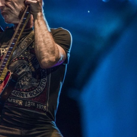
SRPEN
09
Tachov
SRPEN
13
Galanta
Diskografie