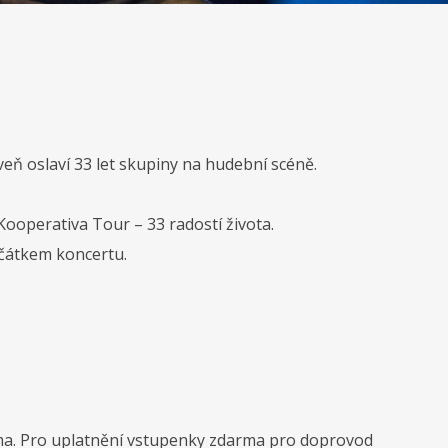
eň oslaví 33 let skupiny na hudební scéně.
operativa Tour – 33 radostí života.
začátkem koncertu.
Sledujte nás na
ma. Pro uplatnění vstupenky zdarma pro doprovod