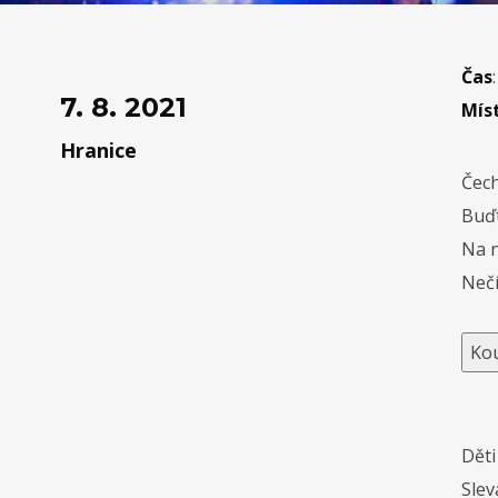
Čas
7. 8. 2021
Mís
Hranice
Čech
Buďt
Na n
Nečí
Ko
Děti
Slev