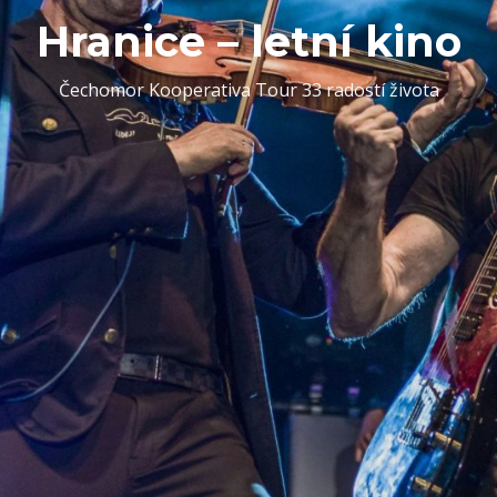
Hranice – letní kino
Čechomor Kooperativa Tour 33 radostí života