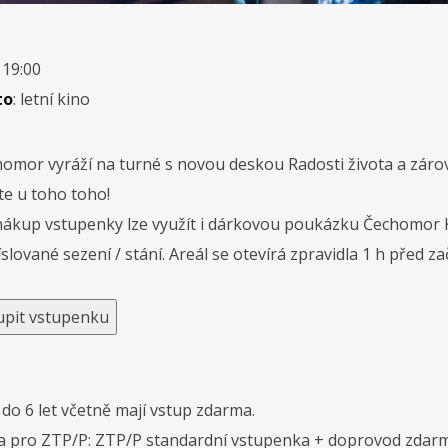
: 19:00
to
: letní kino
omor vyráží na turné s novou deskou Radosti života a zárov
e u toho toho!
ákup vstupenky lze využít i dárkovou poukázku Čechomor Ko
slované sezení / stání. Areál se otevírá zpravidla 1 h před 
upit vstupenku
 do 6 let včetně mají vstup zdarma.
a pro ZTP/P: ZTP/P standardní vstupenka + doprovod zdar