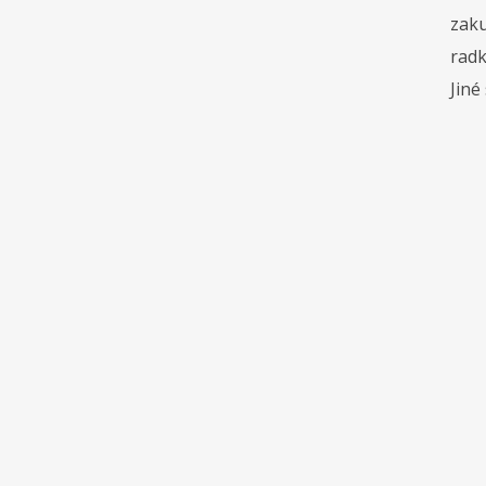
zaku
rad
Jiné