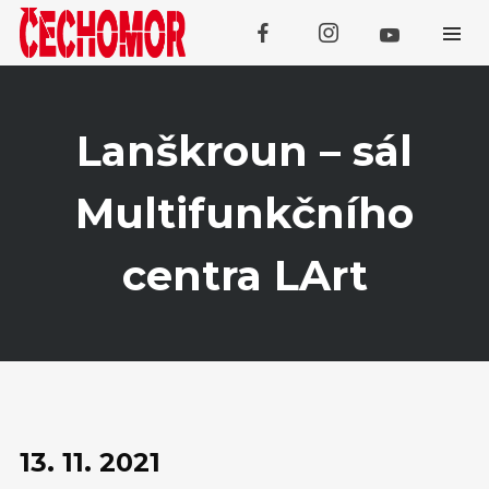
Lanškroun – sál
Multifunkčního
Koncerty
centra LArt
SRPEN
08
Třebívlice
SRPEN
09
Tachov
13. 11. 2021
SRPEN
13
Galanta