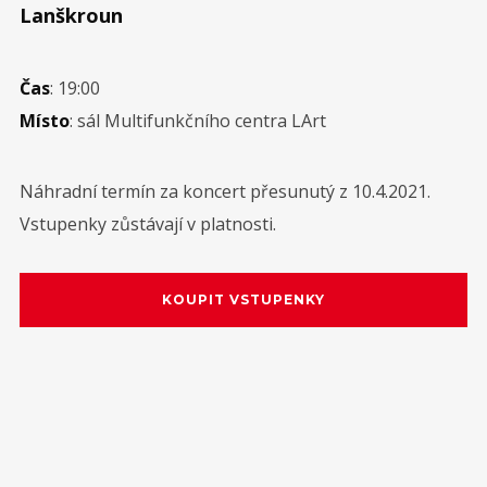
Lanškroun
SRPEN
14
Lipno
Čas
: 19:00
Místo
: sál Multifunkčního centra LArt
SRPEN
15
Všetice
Náhradní termín za koncert přesunutý z 10.4.2021.
Vstupenky zůstávají v platnosti.
Diskografie