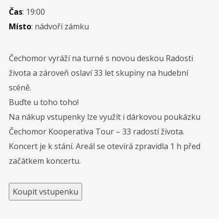
Čas
: 19:00
SRPEN
Místo
: nádvoří zámku
14
Lipno
Čechomor vyráží na turné s novou deskou Radosti
SRPEN
15
Všetice
života a zároveň oslaví 33 let skupiny na hudební
scéně.
Buďte u toho toho!
Diskografie
Na nákup vstupenky lze využít i dárkovou poukázku
Čechomor Kooperativa Tour – 33 radostí života.
Koncert je k stání. Areál se otevírá zpravidla 1 h před
začátkem koncertu.
Koupit vstupenku