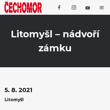
Litomyšl – nádvoří
zámku
Koncerty
SRPEN
08
Třebívlice
SRPEN
09
5. 8. 2021
Tachov
Litomyšl
SRPEN
13
Galanta