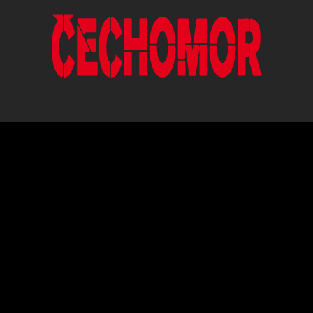
ČESKÁ HUDEBNÍ SKUPINA HRAJÍCÍ V
ORIGINÁLNÍM POJETÍ ČESKÉ,
MORAVSKÉ A SLOVENSKÉ LIDOVÉ
PÍSNĚ.