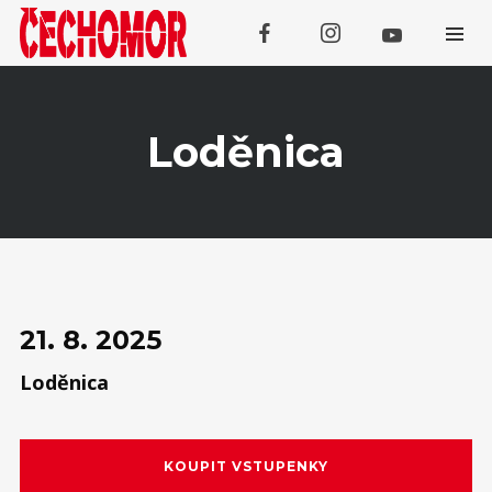
Loděnica
Koncerty
SRPEN
06
Kutná Hora
21. 8. 2025
Loděnica
SRPEN
Domažlice (Kooperativa Tour
07
Openair)
SRPEN
Třebívlice