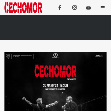
Koncerty
SRPEN
08
Třebívlice
SRPEN
09
Tachov
SRPEN
13
Galanta