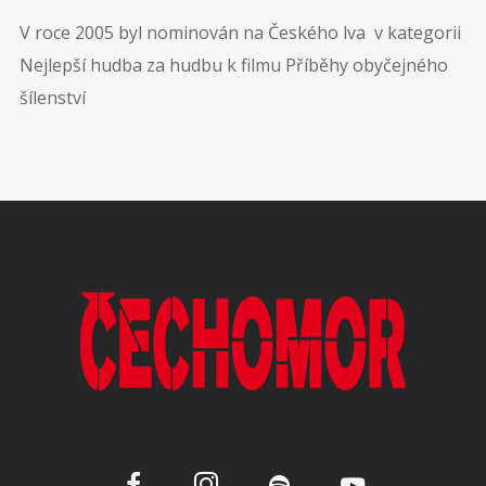
V roce 2005 byl nominován na Českého lva v kategorii
Nejlepší hudba za hudbu k filmu Příběhy obyčejného
šílenství