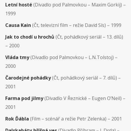
Letní hosté
(Divadlo pod Palmovkou – Maxim Gorkij) –
1999
Causa Kain
(Čt, televizní film – režie David Sís) – 1999
Jak to chodí u hrochů
(Čt, pohádkový seriál – 13. dílů)
– 2000
Vláda tmy
(Divadlo pod Palmovkou – L.N.Tolstoj) –
2000
Čarodejné pohádky
(Čt, pohádkový seriál – 7. dílů) –
2001
Farma pod jilmy
(Divadlo V Řeznické – Eugen O’Neil) –
2001
Rok Ďábla
(Film – scénář a režie Petr Zelenka) – 2001
Dalskabáty,hříšná ves
(Divadlo Příbram – J. Drda) –