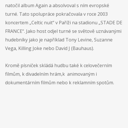
natočil album Again a absolvoval s ním evropské
turné. Tato spolupráce pokračovala v roce 2003
koncertem „Celtic nuit“ v Paříži na stadionu „STADE DE
FRANCE“. Jako host odjel turné se světově uznávanými
hudebníky jako je například Tony Levine, Suzanne
Vega, Killing Joke nebo David J (Bauhaus).
Kromě písniček skládá hudbu také k celovečerním
filmům, k divadelním hrám,k animovaným i
dokumentárním filmům nebo k reklamním spotům.
Sledujte nás na