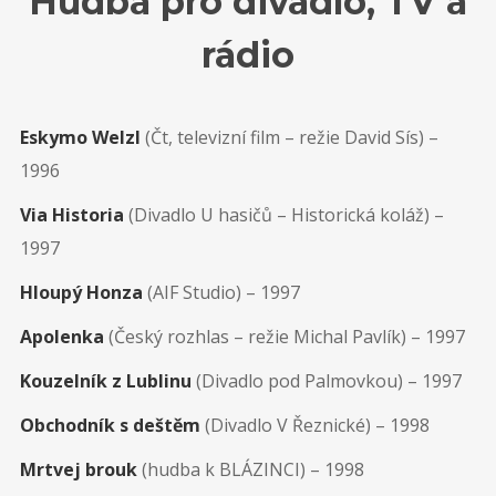
Hudba pro divadlo, TV a
rádio
Eskymo Welzl
(Čt, televizní film – režie David Sís) –
1996
Via Historia
(Divadlo U hasičů – Historická koláž) –
1997
Hloupý Honza
(AIF Studio) – 1997
Apolenka
(Český rozhlas – režie Michal Pavlík) – 1997
Kouzelník z Lublinu
(Divadlo pod Palmovkou) – 1997
Obchodník s deštěm
(Divadlo V Řeznické) – 1998
Mrtvej brouk
(hudba k BLÁZINCI) – 1998