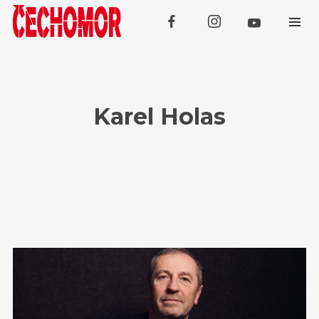
Karel Holas
Koncerty
SRPEN
Domažlice (Kooperativa Tour
07
Openair)
SRPEN
08
Třebívlice
SRPEN
Tachov