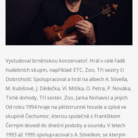
09
SRPEN
13
Galanta
SRPEN
14
Lipno
Vystudoval brněnskou konzervatoř. Hrál v celé řadě
hudebních skupin, například: ETC, Zoo, Tři sestry či
Diskografie
Dobrohošť. Spolupracoval a hrál na albech A. Stivella,
M. Kubišové, J. Dědečka, Vl. Mišíka, O. Petra, P. Nováka,
Tiché dohody, Tří sester, Zoo, Jarka Nohavici a jiných.
Od roku 1994 hraje na pětistrunné housle a zpívá ve
skupině Čechomor, kterou společně s Františkem
Černým dovedl do dnešní podoby a soundu. V letech
1993 až 1995 spolupracoval s A. Stivellem, se kterým