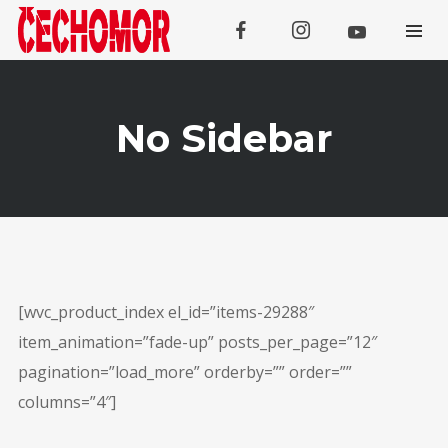
No Sidebar
Koncerty
SRPEN
09
Tachov
[wvc_product_index el_id=”items-29288″
item_animation=”fade-up” posts_per_page=”12″
SRPEN
13
Galanta
pagination=”load_more” orderby=”” order=””
columns=”4″]
SRPEN
14
Lipno