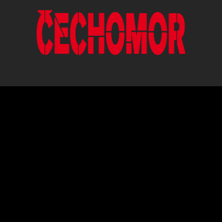
ČESKÁ HUDEBNÍ SKUPINA HRAJÍCÍ V
ORIGINÁLNÍM POJETÍ ČESKÉ,
MORAVSKÉ A SLOVENSKÉ LIDOVÉ
PÍSNĚ.