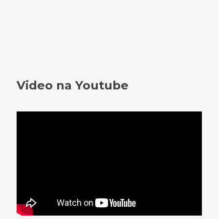
09
SRPEN
13
Galanta
SRPEN
14
Lipno
Video na Youtube
Diskografie