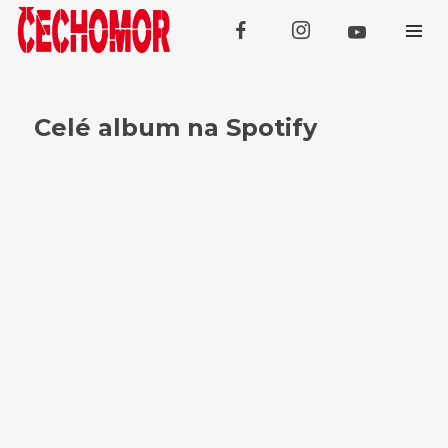
Celé album na Spotify
Koncerty
SRPEN
Domažlice (Kooperativa Tour
07
Openair)
SRPEN
08
Třebívlice
SRPEN
Tachov