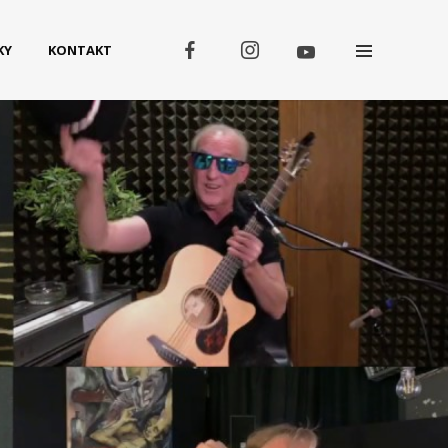
KY
KONTAKT
Koncerty
SRPEN
08
Třebívlice
SRPEN
09
Tachov
.
SRPEN
13
Galanta