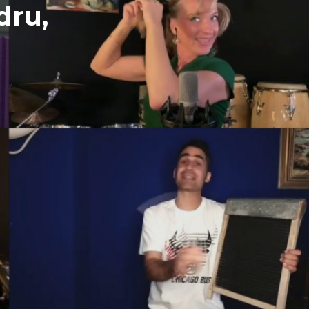
dru,
SRPEN
14
Lipno
SRPEN
15
Všetice
Diskografie