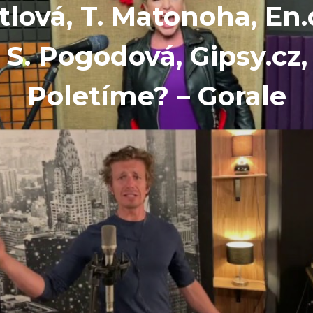
tlová, T. Matonoha, En.
S. Pogodová, Gipsy.cz,
Poletíme? – Gorale