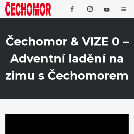
Čechomor & VIZE 0 –
Adventní ladění na
Koncerty
zimu s Čechomorem
SRPEN
09
Tachov
SRPEN
13
Galanta
SRPEN
14
Lipno