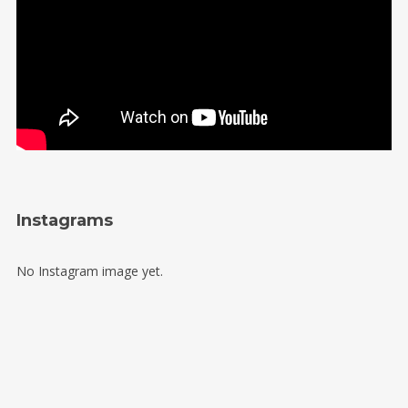
SRPEN
15
Všetice
SRPEN
15
Dolní Čermná
Diskografie
Instagrams
No Instagram image yet.