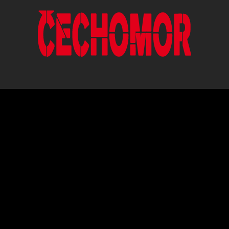
ČESKÁ HUDEBNÍ SKUPINA HRAJÍCÍ V
ORIGINÁLNÍM POJETÍ ČESKÉ,
MORAVSKÉ A SLOVENSKÉ LIDOVÉ
PÍSNĚ.