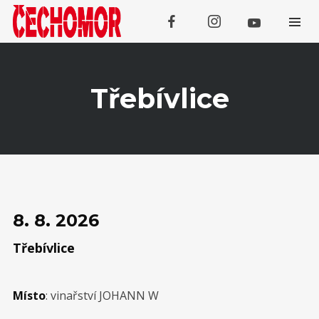
Třebívlice
Koncerty
SRPEN
08
Třebívlice
8. 8. 2026
Třebívlice
SRPEN
09
Tachov
Místo
: vinařství JOHANN W
SRPEN
13
Galanta