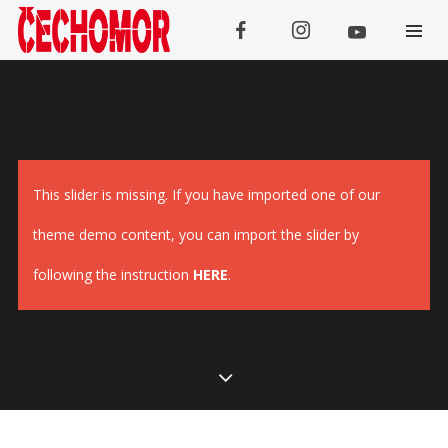
This slider is missing. If you have imported one of our
Koncerty
theme demo content, you can import the slider by
SRPEN
following the instruction
HERE
.
08
Třebívlice
SRPEN
09
Tachov
SRPEN
13
Galanta