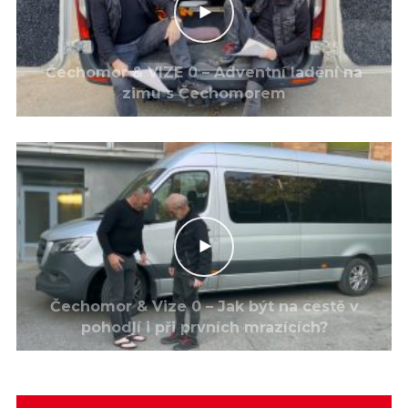
Čechomor & VIZE 0 – Adventní ladění na
zimu s Čechomorem
Čechomor & Vize 0 – Jak být na cestě v
pohodlí i při prvních mrazících?